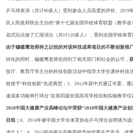
乒乓球表演（共计80多人）受到参会人员高度的评价。201
区人民政府联合主办的“第十七届全国学校体育联盟（教学改
花式玩法做了汇报演出（共计120多人），受到全国学校体
由于穆建鹰老师持之以恒的对该科技成果项目的不断创新推
转化的同时，穆建鹰老师也得到了相关部门和社会的认可，
技厅、教育厅等主办的科技创新活动中指导大学生课外科技活
校授予“科技创新”先进典型；3、2012年获中共通辽市委、
速成多功能单打球台”在第四届全国高等学校自制实验教学仪
2018中国大健康产业高峰论坛中荣获“2018中国大健康产
目组；
6、2014年被中国大学生体育协会乒乓球分会聘请为该
进个人”；8、2013获内蒙古高教委授予的优秀共产党员、优