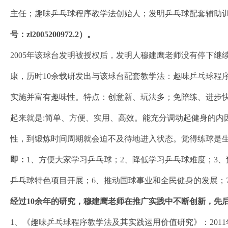
主任；趣味乒乓球程序教学法创始人；发明乒乓球配套辅助
号：zl2005200972.2）。
2005年该球台发明被授权后，发明人穆建鹰老师没有停下
康，历时10余载研发出与该球台配套教学法：趣味乒乓球程
实施并富有趣味性。特点：创意新、玩法多；免陪练、进步
起来就是:简单、方便、实用、高效。能充分调动起健身的内
性，到锻炼时间周期就会迫不及待地进入状态。觉得练球是
即：
1、方便大家学习乒乓球；2、降低学习乒乓球难度；3
乒乓球特色项目开展；6、推动国球事业和全民健身的发展；
经过10余年的研究，穆建鹰老师在推广实践中不断创新，先
1、《趣味乒乓球程序教学法及其实践运用价值研究》：20