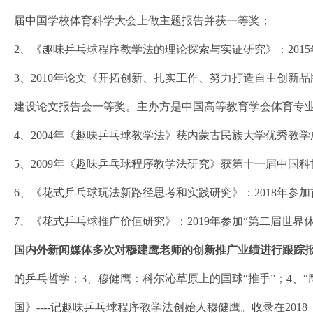
届中国学校体育科学大会上做主题报告并获一等奖；
2、《趣味乒乓球程序教学法的理论探索与实证研究》：201
3、2010年论文《开拓创新、扎实工作、努力打造自主创
建设论文报告会一等奖。主办方是中国高等教育学会体育专
4、2004年《趣味乒乓球教学法》获内蒙古民族大学优秀教
5、2009年《趣味乒乓球程序教学法研究》获第十一届中国
6、《花式乒乓球玩法新路径思考和实践研究》：2018年参
7、《花式乒乓球推广价值研究》：2019年参加“第二届世
国内外新闻媒体多次对穆建鹰老师的创新推广业绩进行跟踪
的乒乓哲学；3、穆健鹰：科尔沁草原上的国球“推手”；4、“
国》----记趣味乒乓球程序教学法创始人穆健鹰。收录在20