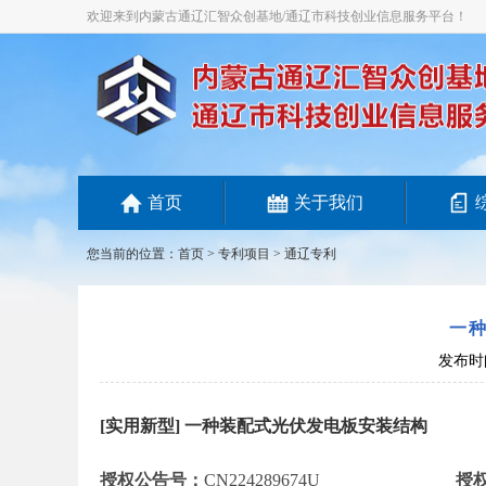
欢迎来到内蒙古通辽汇智众创基地/通辽市科技创业信息服务平台！
首页
关于我们
您当前的位置：
首页
>
专利项目
> 通辽专利
一
发布时间
[实用新型] 一种装配式光伏发电板安装结构
授权公告号：
CN224289674U
授