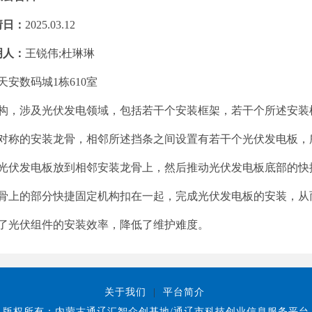
请日：
2025.03.12
明人：
王锐伟;杜琳琳
天安数码城1栋610室
构，涉及光伏发电领域，包括若干个安装框架，若干个所述安装
对称的安装龙骨，相邻所述挡条之间设置有若干个光伏发电板，
光伏发电板放到相邻安装龙骨上，然后推动光伏发电板底部的快
骨上的部分快捷固定机构扣在一起，完
成光伏发电板的安装，从
了光伏组件的安装效率，降低了维护难度。
关于我们
|
平台简介
版权所有：内蒙古通辽汇智众创基地/通辽市科技创业信息服务平台