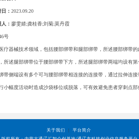
请日：
2023.09.20
明人：
廖雯婧;龚桂香;刘菊;莫丹霞
46号
医疗器械技术领域，包括腰部绑带和腿部绑带，所述腰部绑带的
，所述腿部绑带位于腰部绑带下方，所述腿部绑带两端均设有第
绑带侧端设有多个可与腰部绑带相连接的连接带，通过拉伸连接
行小幅度活动时造成沙袋移位或脱落
，可有效避免患者穿刺点部
关于我们
|
平台简介
版权所有：内蒙古通辽汇智众创基地/通辽市科技创业信息服务平台