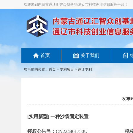
欢迎来到内蒙古通辽汇智众创基地/通辽市科技创业信息服务平台！
首页
关于我们
您当前的位置：
首页
>
专利项目
> 通辽专利
发布时间
[实用新型] 一种沙袋固定装置
授权公告号：
CN224461750U
授